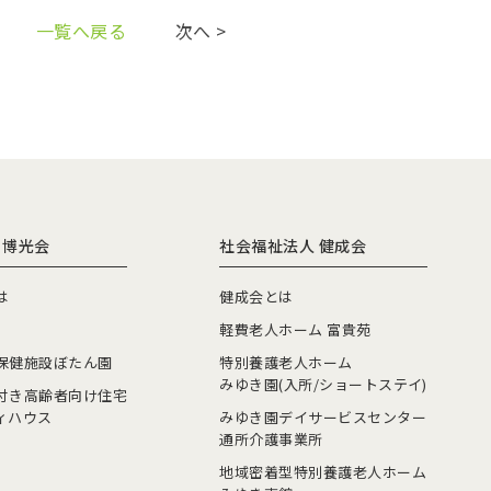
一覧へ戻る
次へ >
 博光会
社会福祉法人 健成会
は
健成会とは
軽費老人ホーム 富貴苑
保健施設ぼたん園
特別養護老人ホーム
みゆき園(入所/ショートステイ)
付き高齢者向け住宅
ィハウス
みゆき園デイサービスセンター
通所介護事業所
地域密着型特別養護老人ホーム