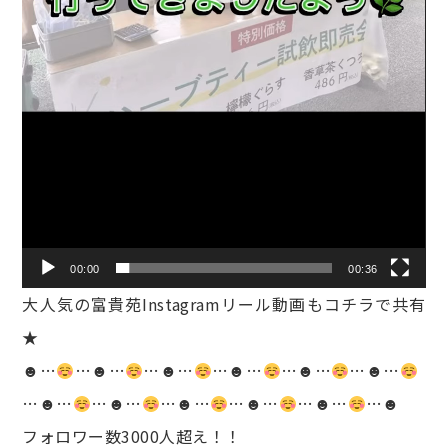
00:00
00:36
大人気の富貴苑Instagramリール動画もコチラで共有
★
☻…
…☻…
…☻…
…☻…
…☻…
…☻…
…☻…
…☻…
…☻…
…☻…
…☻…
…☻
フォロワー数3000人超え！！