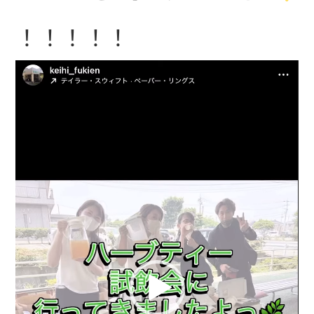
！！！！！
動
画
プ
レ
ー
ヤ
ー