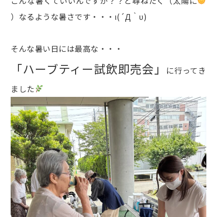
こんな暑くていいんですか？？と尋ねたく（太陽に
）なるような暑さです・・・ι(´Д｀υ)
そんな暑い日には最高な・・・
「ハーブティー試飲即売会」
に行ってき
ました