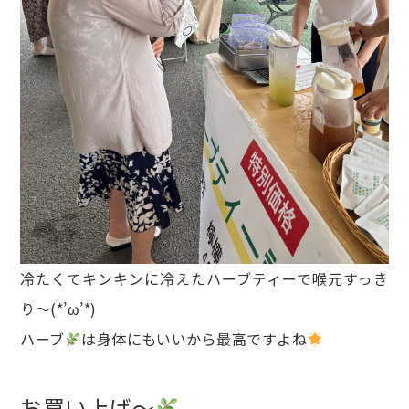
冷たくてキンキンに冷えたハーブティーで喉元すっき
り～(*’ω’*)
ハーブ
は身体にもいいから最高ですよね
お買い上げ～