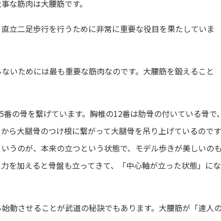
大事な筋肉は大腰筋です。
、直立二足歩行を行うために非常に重要な役目を果たしていま
らないためには最も重要な筋肉なのです。大腰筋を鍛えること
～5番の骨を繋げています。胸椎の12番は肋骨の付いている骨で
こから大腿骨のつけ根に繋がって大腿骨を吊り上げているのです
というのが、本来の立つという状態で、モデル歩きが美しいの
に力を加えると骨盤も立ってきて、「中心軸が立った状態」に
ら始動させることが武道の秘訣でもあります。大腰筋が「達人