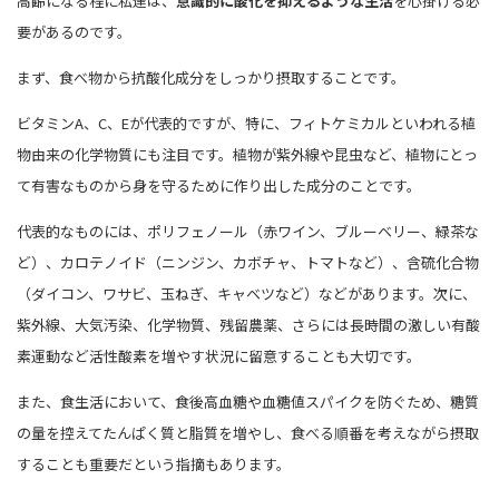
高齢になる程に私達は、
意識的に酸化を抑えるような生活
を心掛ける必
要があるのです。
まず、食べ物から抗酸化成分をしっかり摂取することです。
ビタミンA、C、Eが代表的ですが、特に、フィトケミカルといわれる植
物由来の化学物質にも注目です。植物が紫外線や昆虫など、植物にとっ
て有害なものから身を守るために作り出した成分のことです。
代表的なものには、ポリフェノール（赤ワイン、ブルーベリー、緑茶な
ど）、カロテノイド（ニンジン、カボチャ、トマトなど）、含硫化合物
（ダイコン、ワサビ、玉ねぎ、キャベツなど）などがあります。次に、
紫外線、大気汚染、化学物質、残留農薬、さらには長時間の激しい有酸
素運動など活性酸素を増やす状況に留意することも大切です。
また、食生活において、食後高血糖や血糖値スパイクを防ぐため、糖質
の量を控えてたんぱく質と脂質を増やし、食べる順番を考えながら摂取
することも重要だという指摘もあります。