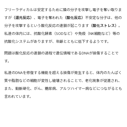
フリーラディカルは安定するために隣の分子を攻撃し電子を奪い取りま
すが
（還元反応）
、電子を奪われた
（酸化反応）
不安定な分子は、他の
分子を攻撃するという酸化反応の連鎖が起こります
（酸化ストレス）
。
私達の体内には、抗酸化酵素（SODなど）や免疫（NK細胞など）等の
抗酸化システムがありますが、年齢とともに低下するようです。
問題は酸化反応の連鎖の過程で遺伝情報であるDNAが損傷することで
す。
私達のDNAを修復する機能を超える損傷が発生すると、体内のたんぱく
質や脂肪などの細胞が変性し破壊されることで、老化現象が促進され、
また、動脈硬化、がん、糖尿病、アルツハイマー病などにつながるとも
言われています。