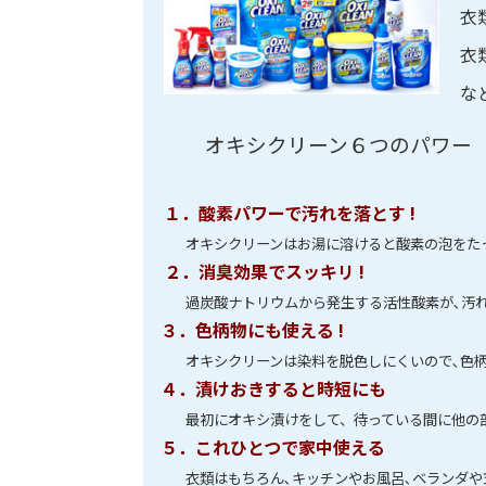
衣
衣
な
オキシクリーン６つのパワー
１．酸素パワーで汚れを落とす !
オキシクリーンはお湯に溶けると酸素の泡をたっぷ
２．消臭効果でスッキリ !
過炭酸ナトリウムから発生する活性酸素が､汚れと
３．色柄物にも使える !
オキシクリーンは染料を脱色しにくいので､色柄
４．漬けおきすると時短にも
最初にオキシ漬けをして、待っている間に他の部
５．これひとつで家中使える
衣類はもちろん､キッチンやお風呂､ベランダや玄