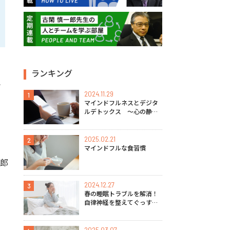
ランキング
れ
2024.11.29
1
マインドフルネスとデジタ
ルデトックス 〜心の静け
さを取り戻す方法〜
2025.02.21
2
マインドフルな食習慣
太郎
2024.12.27
3
春の睡眠トラブルを解消！
自律神経を整えてぐっすり
眠るマインドフルネス実践
法