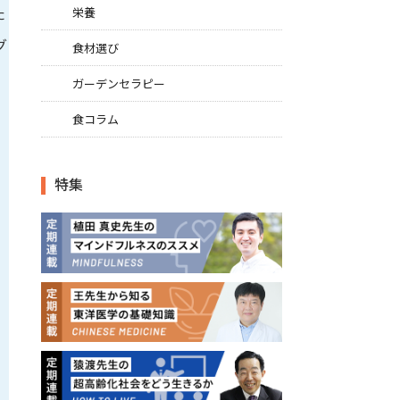
た
栄養
グ
食材選び
ガーデンセラピー
食コラム
特集