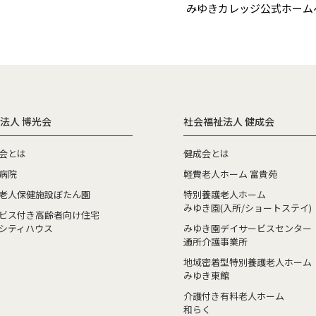
みゆきカレッジ公式ホーム
法人 博光会
社会福祉法人 健成会
会とは
健成会とは
病院
軽費老人ホーム 富貴苑
老人保健施設ぼたん園
特別養護老人ホーム
みゆき園(入所/ショートステイ)
ビス付き高齢者向け住宅
シティハウス
みゆき園デイサービスセンター
通所介護事業所
地域密着型特別養護老人ホーム
みゆき東館
介護付き有料老人ホーム
和らく