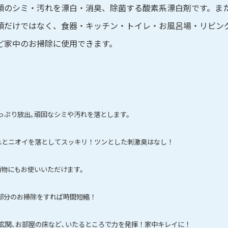
類のシミ・汚れを漂白・消臭、除菌する酸素系漂白剤です。ま
類だけではなく、食器・キッチン・トイレ・お風呂場・リビン
ど家中のお掃除に使用できます。
り放出｡頑固なシミや汚れを落とします。
ニオイを落としてスッキリ！ツンとした刺激臭はなし！
物にもお使いいただけます。
分のお掃除をすれば時間短縮！
関､お部屋の床など､いたるところで力を発揮！家中キレイに！