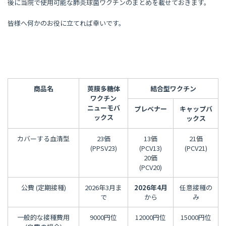
後に当院で使用可能な肺炎球菌ワクチンのまとめを載せておきます。
皆様へ何かのお役に立てれば幸いです。
商品名
莢膜多糖体
結合型ワクチン
ワクチン
ニューモバ
プレベナー
キャップバ
ックス
ックス
カバーする血清型
23価
13価
21価
(PPSV23)
(PCV13)
(PCV21)
20価
(PCV20)
公費 (定期接種)
2026年3月ま
2026年4月
任意接種の
で
から
み
一般的な接種費用
9000円位
12000円位
15000円位