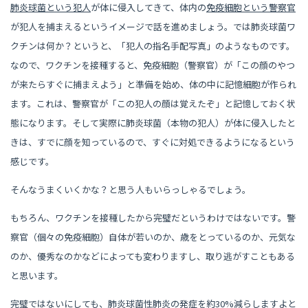
肺炎球菌という犯人
が体に侵入してきて、体内の
免疫細胞という警察官
が犯人を捕まえるというイメージで話を進めましょう。では肺炎球菌ワ
クチンは何か？というと、「犯人の指名手配写真」のようなものです。
なので、ワクチンを接種すると、免疫細胞（警察官）が「この顔のやつ
が来たらすぐに捕まえよう」と準備を始め、体の中に記憶細胞が作られ
ます。これは、警察官が「この犯人の顔は覚えたぞ」と記憶しておく状
態になります。そして実際に肺炎球菌（本物の犯人）が体に侵入したと
きは、すでに顔を知っているので、すぐに対処できるようになるという
感じです。
そんなうまくいくかな？と思う人もいらっしゃるでしょう。
もちろん、ワクチンを接種したから完璧だというわけではないです。警
察官（個々の免疫細胞）自体が若いのか、歳をとっているのか、元気な
のか、優秀なのかなどによっても変わりますし、取り逃がすこともある
と思います。
完璧ではないにしても、肺炎球菌性肺炎の発症を約30%減らしますよと