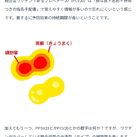
結合型ワクチンであるプレベナー20（PCV20）は「顔写真＋名前＋特徴
つきの指名手配書」で覚えやすく情報が多いので忘れにくいという感じ
です。要するに予防効果の持続期間が長いということです。
加えてもう一つ、PPSV23とかPCV20とかの数字は何か？ですが、ワクチ
ンがカバーしている肺炎球菌の血清型（タイプ）の種類数を表します。