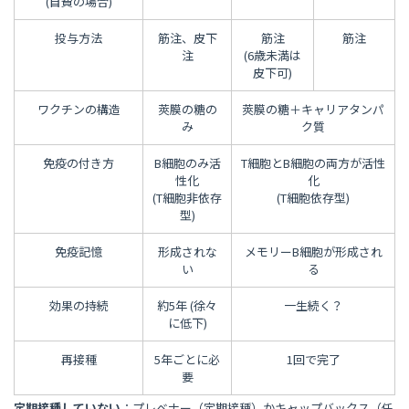
(自費の場合)
投与方法
筋注、皮下
筋注
筋注
注
(6歳未満は
皮下可)
ワクチンの構造
莢膜の糖の
莢膜の糖＋キャリアタンパ
み
ク質
免疫の付き方
B細胞のみ活
T細胞とB細胞の両方が活性
性化
化
(T細胞非依存
(T細胞依存型)
型)
免疫記憶
形成されな
メモリーB細胞が形成され
い
る
効果の持続
約5年 (徐々
一生続く？
に低下)
再接種
5年ごとに必
1回で完了
要
定期接種していない
：プレベナー（定期接種）かキャップバックス（任