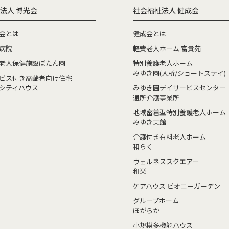
法人 博光会
社会福祉法人 健成会
会とは
健成会とは
病院
軽費老人ホーム 富貴苑
老人保健施設ぼたん園
特別養護老人ホーム
みゆき園(入所/ショートステイ)
ビス付き高齢者向け住宅
シティハウス
みゆき園デイサービスセンター
通所介護事業所
地域密着型特別養護老人ホーム
みゆき東館
介護付き有料老人ホーム
和らく
ウェルネススクエアー
和楽
ケアハウス ピオニーガーデン
グループホーム
ほがらか
小規模多機能ハウス