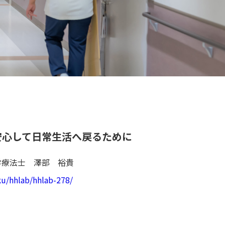
安心して日常生活へ戻るために
療法士 澤部 裕貴
ku/hhlab/hhlab-278/