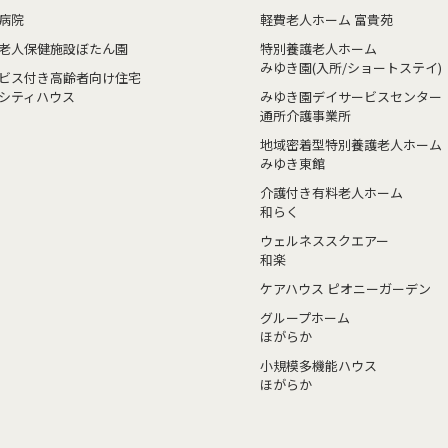
病院
軽費老人ホーム 富貴苑
老人保健施設ぼたん園
特別養護老人ホーム
みゆき園(入所/ショートステイ)
ビス付き高齢者向け住宅
シティハウス
みゆき園デイサービスセンター
通所介護事業所
地域密着型特別養護老人ホーム
みゆき東館
介護付き有料老人ホーム
和らく
ウェルネススクエアー
和楽
ケアハウス ピオニーガーデン
グループホーム
ほがらか
小規模多機能ハウス
ほがらか