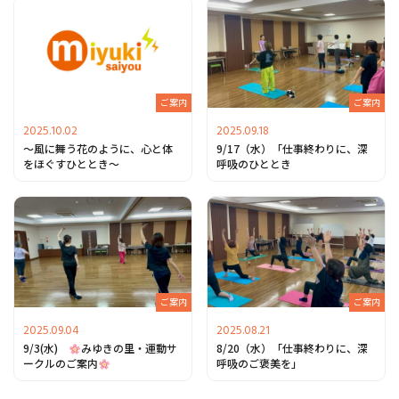
ご案内
ご案内
2025.10.02
2025.09.18
〜風に舞う花のように、心と体
9/17（水）「仕事終わりに、深
をほぐすひととき〜
呼吸のひととき
ご案内
ご案内
2025.09.04
2025.08.21
9/3(水)
みゆきの里・運動サ
8/20（水）「仕事終わりに、深
ークルのご案内
呼吸のご褒美を」