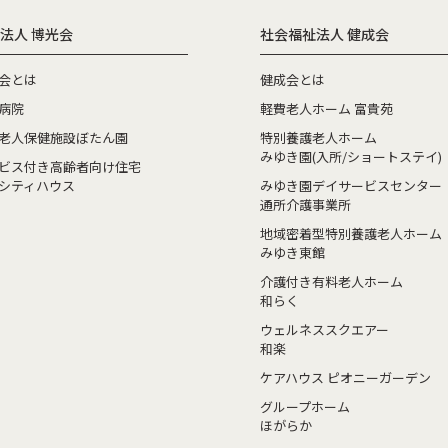
法人 博光会
社会福祉法人 健成会
会とは
健成会とは
病院
軽費老人ホーム 富貴苑
老人保健施設ぼたん園
特別養護老人ホーム
みゆき園(入所/ショートステイ)
ビス付き高齢者向け住宅
シティハウス
みゆき園デイサービスセンター
通所介護事業所
地域密着型特別養護老人ホーム
みゆき東館
介護付き有料老人ホーム
和らく
ウェルネススクエアー
和楽
ケアハウス ピオニーガーデン
グループホーム
ほがらか