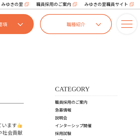
みゆきの里
職員採用のご案内
みゆきの里職員サイト
要項
職種紹介
CATEGORY
職員採用のご案内
急募情報
説明会
ています
インターシップ開催
や社会貢献
採用試験