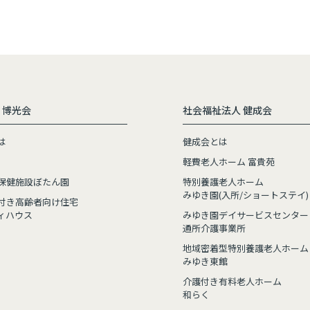
 博光会
社会福祉法人 健成会
は
健成会とは
軽費老人ホーム 富貴苑
保健施設ぼたん園
特別養護老人ホーム
みゆき園(入所/ショートステイ)
付き高齢者向け住宅
ィハウス
みゆき園デイサービスセンター
通所介護事業所
地域密着型特別養護老人ホーム
みゆき東館
介護付き有料老人ホーム
和らく