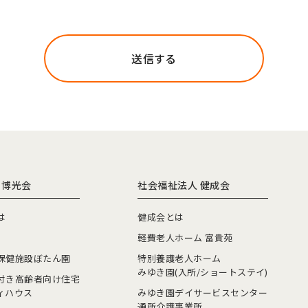
送信する
 博光会
社会福祉法人 健成会
は
健成会とは
軽費老人ホーム 富貴苑
保健施設ぼたん園
特別養護老人ホーム
みゆき園(入所/ショートステイ)
付き高齢者向け住宅
ィハウス
みゆき園デイサービスセンター
通所介護事業所