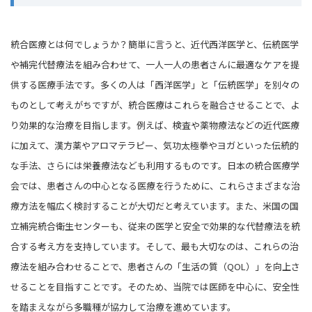
統合医療とは何でしょうか？簡単に言うと、近代西洋医学と、伝統医学
や補完代替療法を組み合わせて、一人一人の患者さんに最適なケアを提
供する医療手法です。多くの人は「西洋医学」と「伝統医学」を別々の
ものとして考えがちですが、統合医療はこれらを融合させることで、よ
り効果的な治療を目指します。例えば、検査や薬物療法などの近代医療
に加えて、漢方薬やアロマテラピー、気功太極拳やヨガといった伝統的
な手法、さらには栄養療法なども利用するものです。日本の統合医療学
会では、患者さんの中心となる医療を行うために、これらさまざまな治
療方法を幅広く検討することが大切だと考えています。また、米国の国
立補完統合衛生センターも、従来の医学と安全で効果的な代替療法を統
合する考え方を支持しています。そして、最も大切なのは、これらの治
療法を組み合わせることで、患者さんの「生活の質（QOL）」を向上さ
せることを目指すことです。そのため、当院では医師を中心に、安全性
を踏まえながら多職種が協力して治療を進めています。