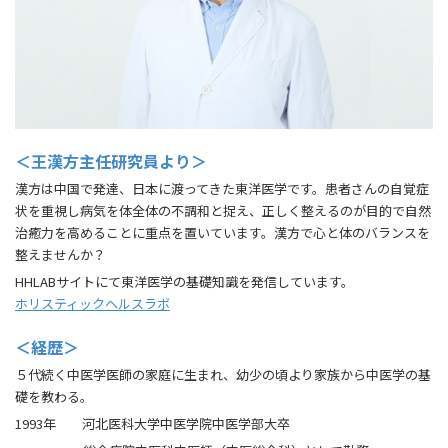
＜王漢方主任研究員より＞
漢方は中国で発達、日本に渡ってきた東洋医学です。患者さんの自覚症
状を重視し病気を体全体の不調和と捉え、正しく整えるのが目的で自然
治癒力を高めることに重点を置いています。漢方で心と体のバランスを
整えませんか？
HHLABサイトにて東洋医学の基礎知識を発信しています。
ホリスティックヘルスラボ
＜経歴＞
５代続く中医学医師の家庭に生まれ、幼少の頃より家族から中医学の基
礎を教わる。
1993年 河北医科大学中医学院中医学部大卒