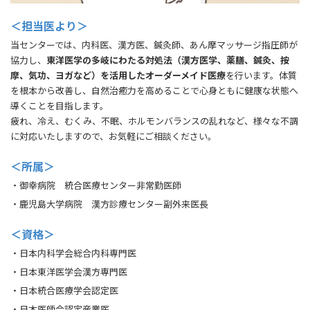
＜担当医より＞
当センターでは、内科医、漢方医、鍼灸師、あん摩マッサージ指圧師が
協力し、
東洋医学の多岐にわたる対処法（漢方医学、薬膳、鍼灸、按
摩、気功、ヨガなど）を活用したオーダーメイド医療
を行います。体質
を根本から改善し、自然治癒力を高めることで心身ともに健康な状態へ
導くことを目指します。
疲れ、冷え、むくみ、不眠、ホルモンバランスの乱れなど、様々な不調
に対応いたしますので、お気軽にご相談ください。
＜所属＞
・御幸病院 統合医療センター非常勤医師
・鹿児島大学病院 漢方診療センター副外来医長
＜資格＞
・日本内科学会総合内科専門医
・日本東洋医学会漢方専門医
・日本統合医療学会認定医
・日本医師会認定産業医