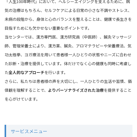
「人生100年時代」において、ヘルシーエイジングを支えるために、病
気の治療はもちろん、セルフケアによる日常の小さな不調やストレス、
未病の段階から、身体と心のバランスを整えることは、健康で長生きを
目指すためにも欠かせない重要なポイントです。
当センターでは、漢方専門医、漢方研究員（中医師）、鍼灸マッサージ
師、管理栄養士により、漢方薬、鍼灸、アロマテラピーや栄養療法、気
功太極拳、ヨガ療法を用いて患者様一人ひとりの状態やニーズに合わせ
た診断・治療を提供しています。体だけでなく心の健康も同時に考慮し
た
全人的なアプローチ
を行います。
さらに、私たちは患者様の声を大切にし、一人ひとりの生活や習慣、価
値観を理解することで、
よりパーソナライズされた治療
を提供すること
を心がけています。
サービスメニュー