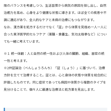
陽のバランスを考慮しつつ、生活習慣から病気の原因を探し出し、自然
治癒力を高め、心身をより健康な状態に導きます。ほぼ全ての疾患や不
調に適応があり、全人的なケアと未病の治療にもつながります。
なお、漢方薬を処方するだけでなく「証」から体質を見極め一人一人に
合った東洋医学的セルフケア（薬膳・食養生、気功太極拳など）につい
ても一緒に考えています。
※１ 統一体観：人と自然の統一性および人体の臓腑、組織、器官の統
一性と考えます。
※2弁証論治（べんしょうろんち）「証（しょう）」に基づいて、治療
方針を立てて治療すること。証とは、心と身体の状態や体質を総合的に
評価したものです。同じ症状であっても病因や体質から複数のタイプを
見分けることで、個々人に最適な治療法と処方薬を見出します。